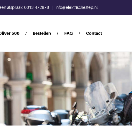
een afspraak:
0313-472878
|
info@elektrischestep.nl
Oliver 500
Bestellen
FAQ
Contact