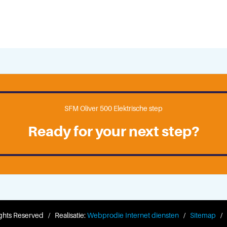
SFM Oliver 500 Elektrische step
Ready for your next step?
ghts Reserved / Realisatie:
Webprodie Internet diensten
/
Sitemap
/