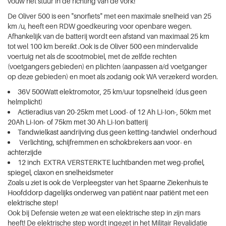
vouw het stuur in de richting van de vork!
De Oliver 500 is een "snorfiets" met een maximale snelheid van 25
km /u, heeft een RDW goedkeuring voor openbare wegen.
Afhankelijk van de batterij wordt een afstand van maximaal 25 km
tot wel 100 km bereikt .Ook is de Oliver 500 een mindervalide
voertuig net als de scootmobiel, met de zelfde rechten
(voetgangers gebieden) en plichten (aanpassen a/d voetganger
op deze gebieden) en moet als zodanig ook WA verzekerd worden.
36V 500Watt elektromotor, 25 km/uur topsnelheid (dus geen
helmplicht)
Actieradius van 20-25km met Lood- of 12 Ah Li-Ion-, 50km met
20Ah Li-Ion- of 75km met 30 Ah Li-Ion batterij
Tandwielkast aandrijving dus geen ketting-tandwiel onderhoud
Verlichting, schijfremmen en schokbrekers aan voor- en
achterzijde
12 inch EXTRA VERSTERKTE luchtbanden met weg-profiel,
spiegel, claxon en snelheidsmeter
Zoals u ziet is ook de Verpleegster van het Spaarne Ziekenhuis te
Hoofddorp dagelijks onderweg van patiënt naar patiënt met een
elektrische step!
Ook bij Defensie weten ze wat een elektrische step in zijn mars
heeft! De elektrische step wordt ingezet in het Militair Revalidatie