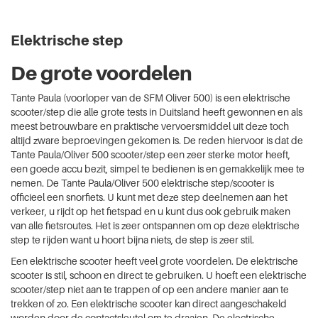
Elektrische step
De grote voordelen
Tante Paula (voorloper van de SFM Oliver 500) is een elektrische
scooter/step die alle grote tests in Duitsland heeft gewonnen en als
meest betrouwbare en praktische vervoersmiddel uit deze toch
altijd zware beproevingen gekomen is. De reden hiervoor is dat de
Tante Paula/Oliver 500 scooter/step een zeer sterke motor heeft,
een goede accu bezit, simpel te bedienen is en gemakkelijk mee te
nemen. De Tante Paula/Oliver 500 elektrische step/scooter is
officieel een snorfiets. U kunt met deze step deelnemen aan het
verkeer, u rijdt op het fietspad en u kunt dus ook gebruik maken
van alle fietsroutes. Het is zeer ontspannen om op deze elektrische
step te rijden want u hoort bijna niets, de step is zeer stil.
Een elektrische scooter heeft veel grote voordelen. De elektrische
scooter is stil, schoon en direct te gebruiken. U hoeft een elektrische
scooter/step niet aan te trappen of op een andere manier aan te
trekken of zo. Een elektrische scooter kan direct aangeschakeld
worden door de contactsleutel om te draaien. De electrische